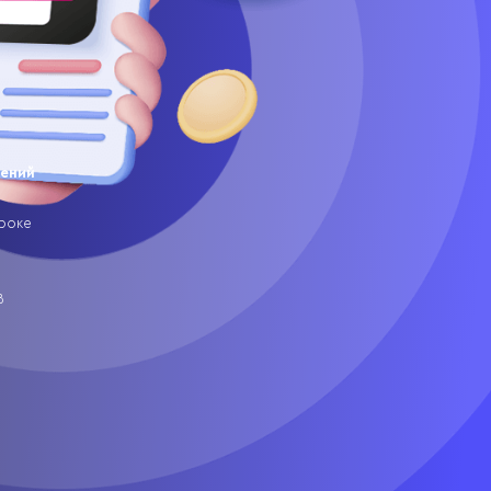
ений
троке
В